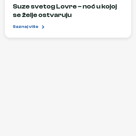
Suze svetog Lovre – noć u kojoj
se želje ostvaruju
Saznaj više