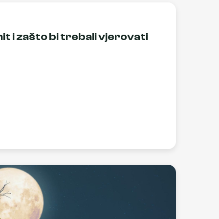
nit i zašto bi trebali vjerovati