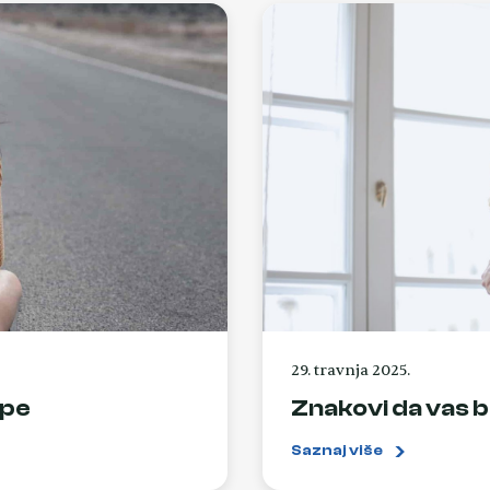
29. travnja 2025.
ape
Znakovi da vas bi
Saznaj više