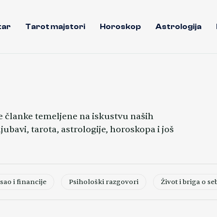
tar
Tarot majstori
Horoskop
Astrologija
ne članke temeljene na iskustvu naših
ubavi, tarota, astrologije, horoskopa i još
sao i financije
Psihološki razgovori
Život i briga o se