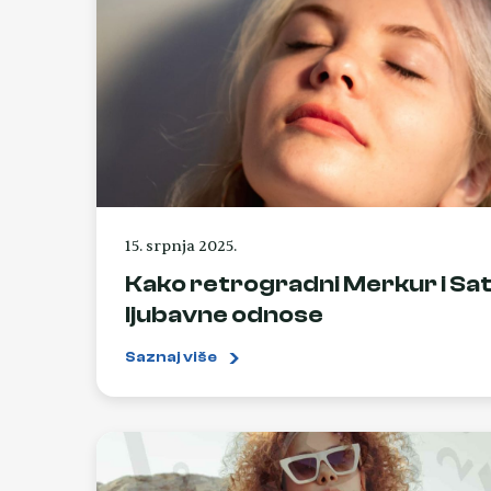
15. srpnja 2025.
Kako retrogradni Merkur i Sat
ljubavne odnose
Saznaj više