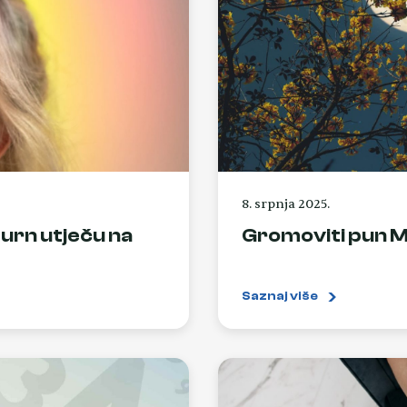
8. srpnja 2025.
urn utječu na
Gromoviti pun Mj
Saznaj više