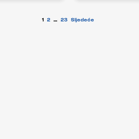
1
2
…
23
Sljedeće