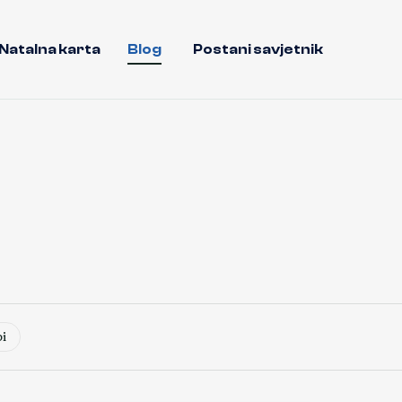
Natalna karta
Blog
Postani savjetnik
bi