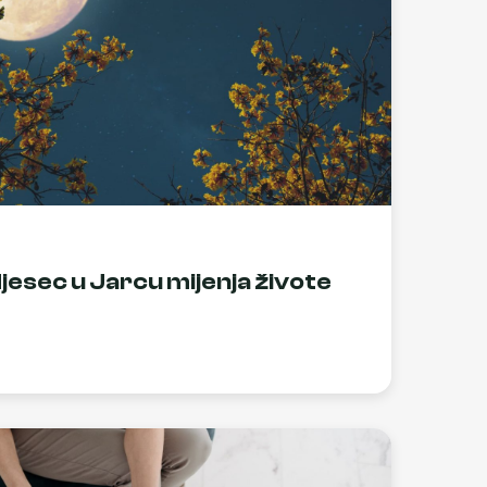
esec u Jarcu mijenja živote