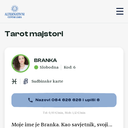
Tarot majstori
BRANKA
Slobodna
Kod: 6
Sudbinske karte
Nazovi 064 626 626 i upiši 6
Tel: 0,93 €/min, Mob: 1,12 €/min
Moje ime je Branka. Kao savjetnik, svojim