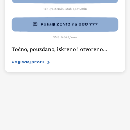
Tel: 0,93 €/min, Mob: 1,12 €/min
Pošalji ZEN13 na 888 777
SMS: 0,66 €/kom
Točno, pouzdano, iskreno i otvoreno
dajem odgovore na sva vaša pitanja vezana
Pogledaj profil
uz vašu budućnost koje god vas pitanje
mučilo. Možete me pitati stvari vezane uz
novac koji klizi iz ruku, ili posao koji ne
ide kako bi trebao, radite a ne zarađujete,
što napraviti ako volite osobu koja vam ne
uzvraća osjećaje... Pomažem u rješavanju
životnih problema i nema tog pitanja na
koje vam ne mogu dati odgovor jer za
mene nema nerješivog i nepremostivog