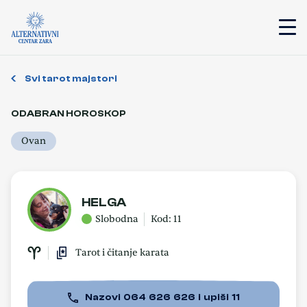
Svi tarot majstori
ODABRAN HOROSKOP
Ovan
HELGA
Slobodna
Kod: 11
Tarot i čitanje karata
Nazovi 064 626 626 i upiši 11