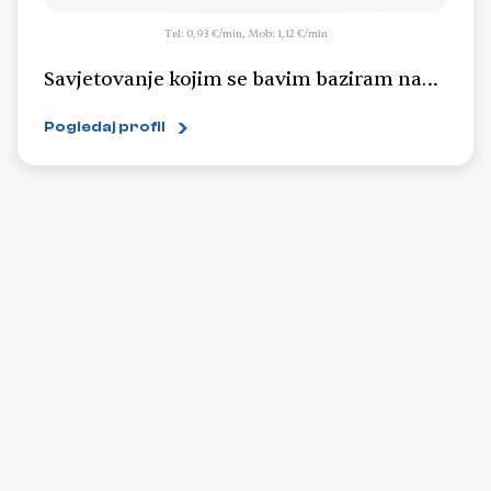
Tel: 0,93 €/min, Mob: 1,12 €/min
Savjetovanje kojim se bavim baziram na
sinergiji različitih tehnika gdje, ovisno o
Pogledaj profil
situaciji biram one najučinkovitije.
Svakom klijentu posvećujem se tragajući
za putem rješenja koje će biti dugoročno i
stabilno. Tehnike kojima se bavim već više
od trideset godina imao sam prilike učiti i
prakticirati kod najboljih svjetskih
majstora te smatram da je moje sadašnje
znanje doseglo izrazito visoku razinu koja
mi omogućuje uvide u tumačenja i
rješenja svih najraznolikijih problema.
Poznavalac sam kristala, poludragog i
dragog kamenja i načina na koji oni mogu