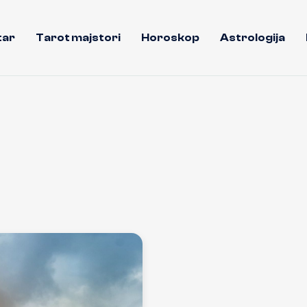
tar
Tarot majstori
Horoskop
Astrologija