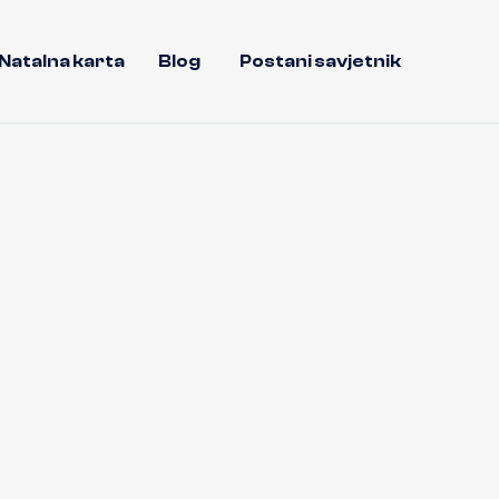
Natalna karta
Blog
Postani savjetnik