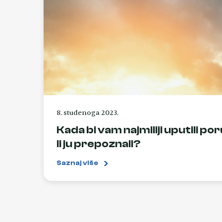
8. studenoga 2023.
Kada bi vam najmiliji uputili po
li ju prepoznali?
Saznaj više