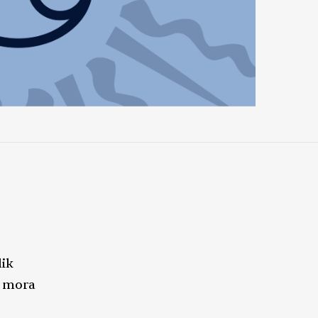
lik
e mora