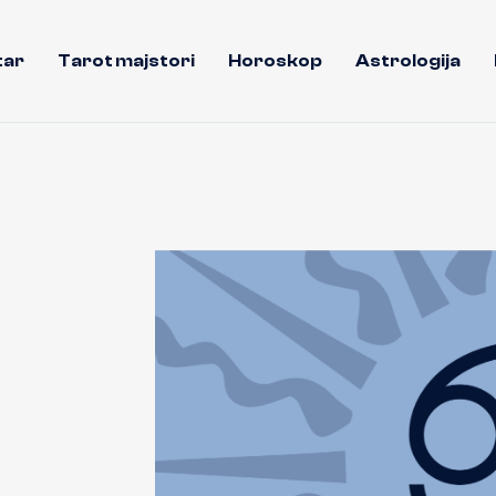
tar
Tarot majstori
Horoskop
Astrologija