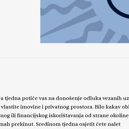
ja tjedna potiče vas na donošenje odluka vezanih uz
 vlastite imovine i privatnog prostora. Bilo kakav ob
nog ili financijskog iskorištavanja od strane okolin
dmah prekinut. Sredinom tjedna osjetit ćete nalet