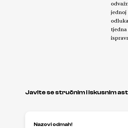
odvažn
jednoj 
odluka
tjedna
isprav
Javite se stručnim i iskusnim as
Nazovi odmah!