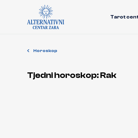
Tarot cen
Horoskop
Tjedni horoskop: Rak