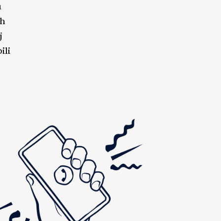
u
ih
j
ili