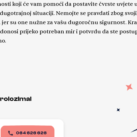
osti koji će vam pomoći da postavite čvrste uvjete 
dugotrajnoj situaciji. Nemojte se pravdati zbog svoj
 jer su one nužne za vašu dugoročnu sigurnost. Kra
 donosi prijeko potreban mir i potvrdu da ste postup
no.
trolozima!
064 626 626