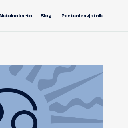
Natalna karta
Blog
Postani savjetnik