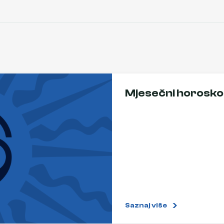
Mjesečni horoskop
Saznaj više