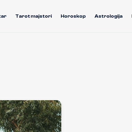
tar
Tarot majstori
Horoskop
Astrologija