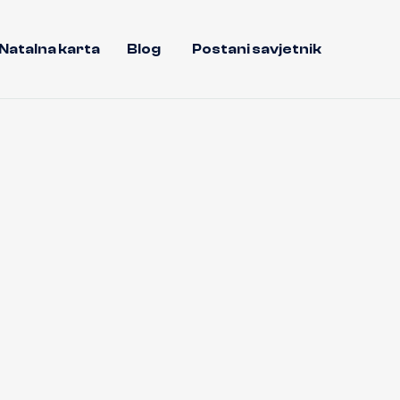
Natalna karta
Blog
Postani savjetnik