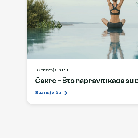
10. travnja 2020.
Čakre – Što napraviti kada su 
Saznaj više