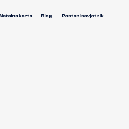
Natalna karta
Blog
Postani savjetnik