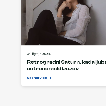
25. lipnja 2024.
Retrogradni Saturn, kada lju
astronomski izazov
Saznaj više