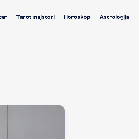
tar
Tarot majstori
Horoskop
Astrologija