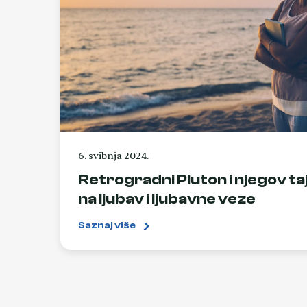
6. svibnja 2024.
Retrogradni Pluton i njegov ta
na ljubav i ljubavne veze
Saznaj više