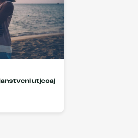
janstveni utjecaj