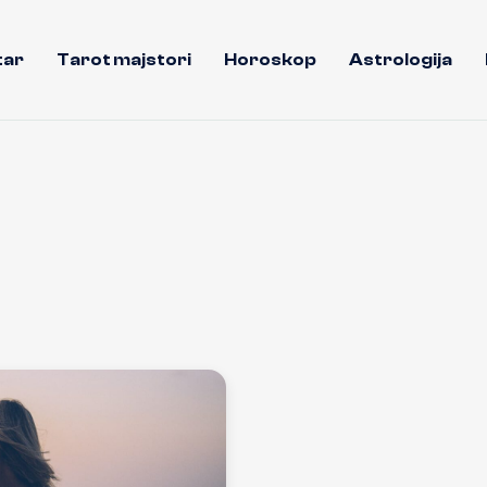
tar
Tarot majstori
Horoskop
Astrologija