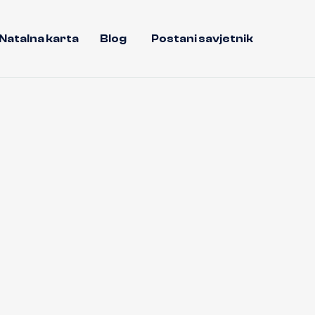
Natalna karta
Blog
Postani savjetnik