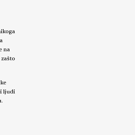
 nikoga
ma
e na
 zašto
eke
i ljudi
u.