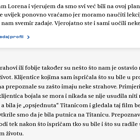
am Lorena i vjerujem da smo svi već bili na ovoj plane
se uvijek ponovno vraćamo jer moramo naučiti lekci
 nam svemir zadaje. Vjerojatno ste i sami uočili nek
ove, bilo kroz snove ili pak u situacijama koje vam 
edaj profil
 tako poznatima, ili na nekim mjestima za koja ste
rni da nikada niste zakoračili, a opet vam je sve
sjećanju. Otkrit ćemo zajedno kako tumačiti sve
znakove, odgonetnuti kako ispuniti našu karmičku
rahovi ili fobije također su nešto što nam je ostavio
ću i time u svoj život ponovno vratiti sreću, osmijeh
život. Klijentice kojima sam ispričala što su bile u p
st, ljubav. Jer kako je rekao Mark Twain: “Dva najva
ma prepoznale su zašto imaju neke strahove. Primjeri
a u vašem životu su dan rođenja i dan kada saznate
lijentica bojala se mora i nikada se nije usudila niti 
 rodili”. Tehnike koje koristim su: tumačenje
, a bila je „opsjednuta“ Titanicom i gledala taj film b
a, ljubavni tarot, psihološki razgovori, liječenje duš
Otkrile smo da je bila putnica na Titanicu. Prepozna
vni razgovor, ritual mirisnim štapićima
di tek nakon što ispričam tko su bile i što su radile
m životu.