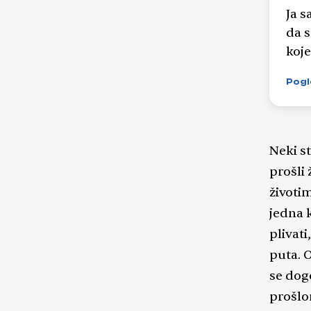
Ja s
da 
koje
znak
Pogl
čine
sigu
zapisano u 
te 
Neki st
zada
prošli 
rado
životi
dan
jedna k
zašto ste se
plivati
snov
puta. 
duho
se dogo
prošlo