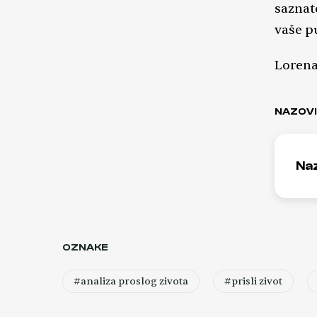
saznate
vaše pu
Loren
NAZOVI
Na
OZNAKE
#analiza proslog zivota
#prisli zivot