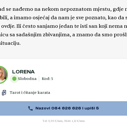
d se nađemo na nekom nepoznatom mjestu, gdje 
bili, a imamo osjećaj da nam je sve poznato, kao da
i ovdje. Ili često sanjamo jedan te isti san koji nema
icu sa sadašnjim zbivanjima, a znamo da smo prošl
ituaciju.
LORENA
Slobodna
Kod: 5
Tarot i čitanje karata
Nazovi 064 626 626 i upiši 5
Tel: 0,93 €/min, Mob: 1,12 €/min