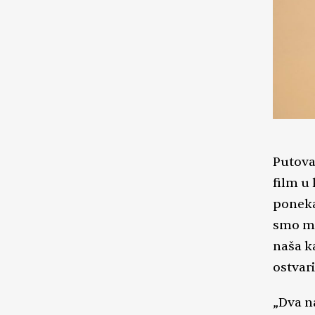
Putova
film u
poneka
smo mor
naša k
ostvari
„Dva n