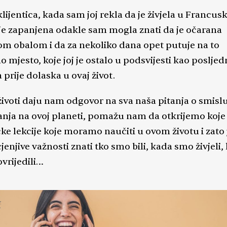
lijentica, kada sam joj rekla da je živjela u Francusk
 je zapanjena odakle sam mogla znati da je očarana
m obalom i da za nekoliko dana opet putuje na to
 mjesto, koje joj je ostalo u podsvijesti kao posljed
 prije dolaska u ovaj život.
 životi daju nam odgovor na sva naša pitanja o smisl
anja na ovoj planeti, pomažu nam da otkrijemo koje 
ke lekcije koje moramo naučiti u ovom životu i zato 
enjive važnosti znati tko smo bili, kada smo živjeli,
vrijedili…