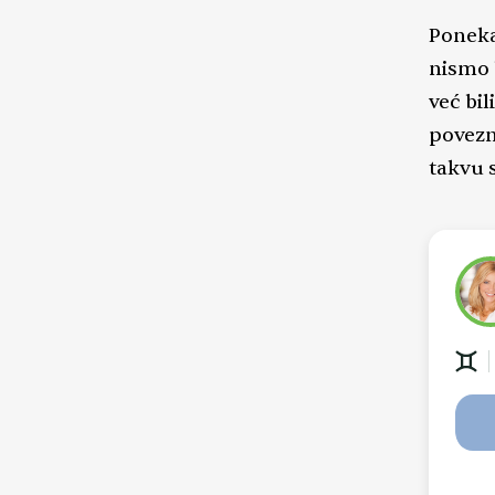
Poneka
nismo 
već bil
povezn
takvu s