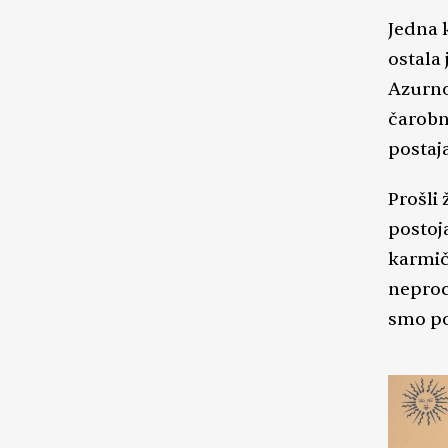
Jedna k
ostala
Azurno
čarobno
postaja
Prošli
postoj
karmič
neprocj
smo po