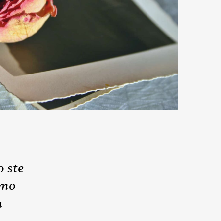
o ste
smo
u