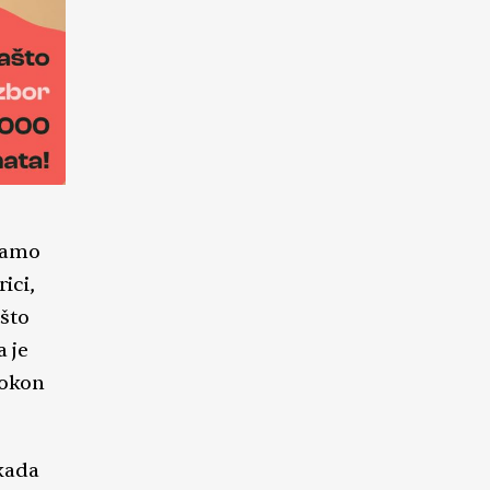
edamo
ici,
što
a je
pokon
 kada