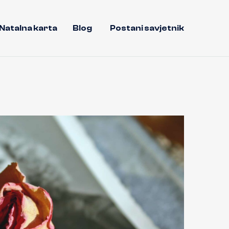
Natalna karta
Blog
Postani savjetnik