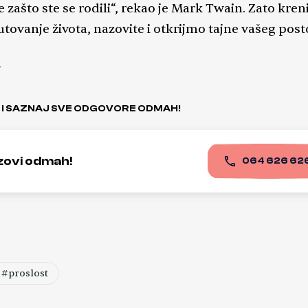
 zašto ste se rodili“, rekao je Mark Twain. Zato kre
tovanje života, nazovite i otkrijmo tajne vašeg post
a
 I SAZNAJ SVE ODGOVORE ODMAH!
zovi odmah!
064 626 62
#proslost