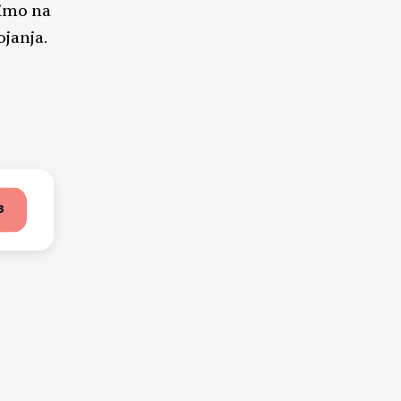
nimo na
ojanja.
6