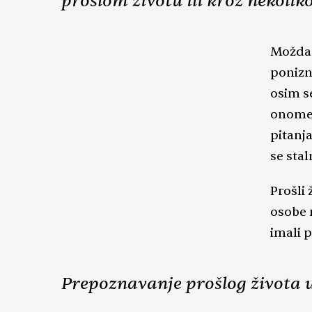
prošlom životu ili kroz nekoliko
Možda s
ponizno
osim s
onome 
pitanj
se stal
Prošli
osobe n
imali 
Prepoznavanje prošlog života u