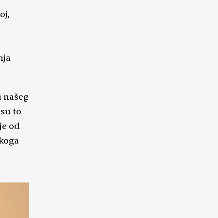
oj,
nja
u našeg
su to
je od
 koga