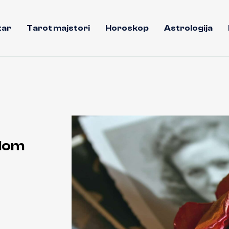
tar
Tarot majstori
Horoskop
Astrologija
šlom