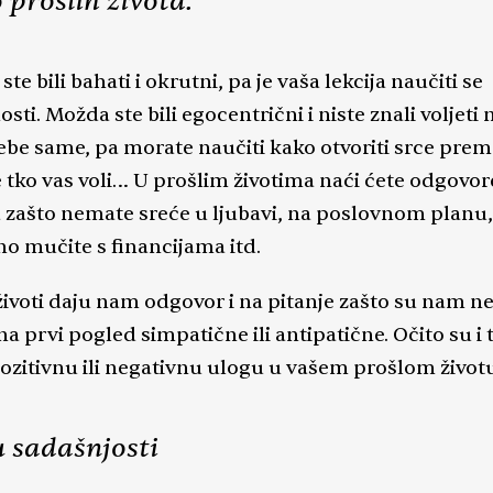
 prošlih života.
te bili bahati i okrutni, pa je vaša lekcija naučiti se
sti. Možda ste bili egocentrični i niste znali voljeti
ebe same, pa morate naučiti kako otvoriti srce pre
tko vas voli… U prošlim životima naći ćete odgovor
a zašto nemate sreće u ljubavi, na poslovnom planu,
no mučite s financijama itd.
 životi daju nam odgovor i na pitanje zašto su nam n
a prvi pogled simpatične ili antipatične. Očito su i t
pozitivnu ili negativnu ulogu u vašem prošlom život
 sadašnjosti