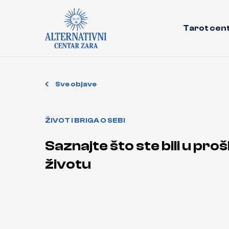
Tarot cen
Sve objave
ŽIVOT I BRIGA O SEBI
Saznajte što ste bili u pro
životu