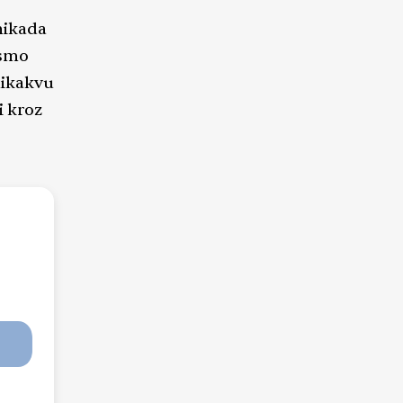
nikada
 smo
 nikakvu
i kroz