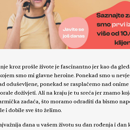
nje kroz prošle živote je fascinantno jer kao da gl
 kojem smo mi glavne heroine. Ponekad smo u nevjer
d oduševljene, ponekad se rasplačemo nad onime 
ale doživjeti. Ali na kraju je tu sreća jer znamo koj
armička zadaća, što moramo odraditi da bismo na
le i dobile sve što želimo.
ajvažnija dana u vašem životu su dan rođenja i dan