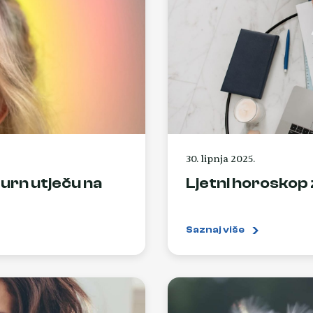
30. lipnja 2025.
urn utječu na
Ljetni horoskop 
Saznaj više