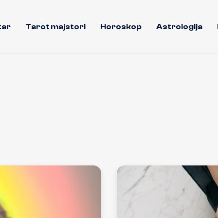
tar
Tarot majstori
Horoskop
Astrologija