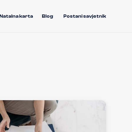
Natalna karta
Blog
Postani savjetnik