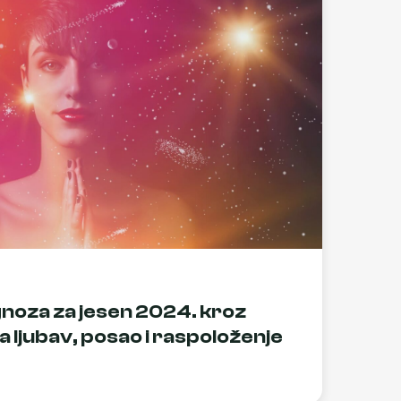
noza za jesen 2024. kroz
a ljubav, posao i raspoloženje