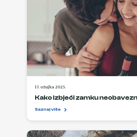
17. ožujka 2025.
Kako izbjeći zamku neobavezn
Saznaj više