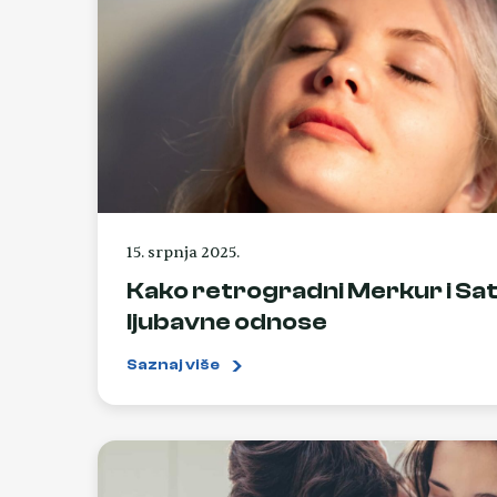
15. srpnja 2025.
Kako retrogradni Merkur i Sat
ljubavne odnose
Saznaj više