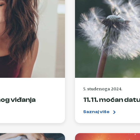
5. studenoga 2024.
og viđanja
11.11. moćan datu
Saznaj više