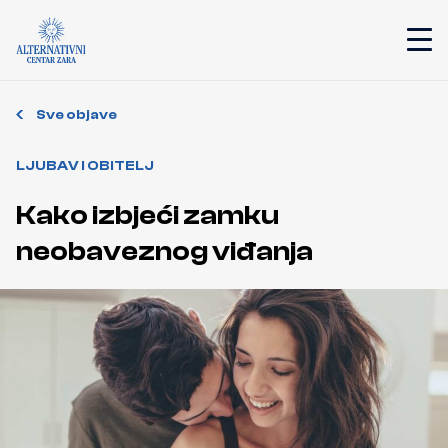
Sve objave
LJUBAV I OBITELJ
Kako izbjeći zamku
neobaveznog viđanja