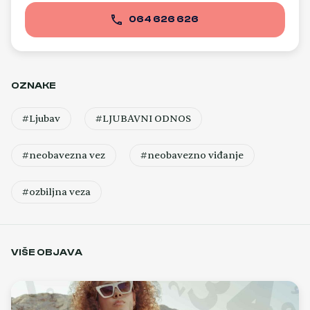
064 626 626
OZNAKE
#Ljubav
#LJUBAVNI ODNOS
#neobavezna vez
#neobavezno viđanje
#ozbiljna veza
VIŠE OBJAVA