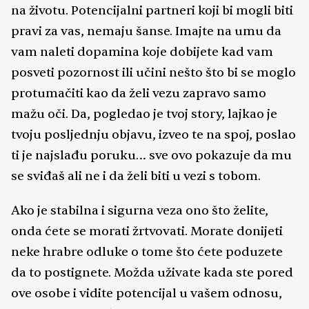
na životu. Potencijalni partneri koji bi mogli biti
pravi za vas, nemaju šanse. Imajte na umu da
vam naleti dopamina koje dobijete kad vam
posveti pozornost ili učini nešto što bi se moglo
protumačiti kao da želi vezu zapravo samo
mažu oči. Da, pogledao je tvoj story, lajkao je
tvoju posljednju objavu, izveo te na spoj, poslao
ti je najslađu poruku… sve ovo pokazuje da mu
se sviđaš ali ne i da želi biti u vezi s tobom.
Ako je stabilna i sigurna veza ono što želite,
onda ćete se morati žrtvovati. Morate donijeti
neke hrabre odluke o tome što ćete poduzete
da to postignete. Možda uživate kada ste pored
ove osobe i vidite potencijal u vašem odnosu,