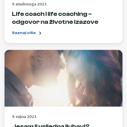
9. studenoga 2023.
Life coach i life coaching –
odgovor na životne izazove
Saznaj više
9. rujna 2023.
Jesam li vrijedna ljubavi?