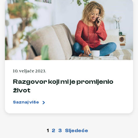
10. veljače 2023.
Razgovor koji mi je promijenio
život
Saznaj više
1
2
3
Sljedeće