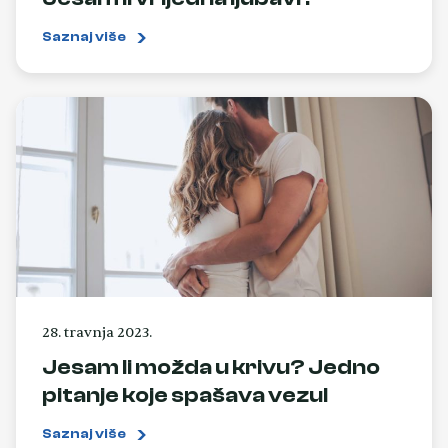
Saznaj više
28. travnja 2023.
Jesam li možda u krivu? Jedno
pitanje koje spašava vezu!
Saznaj više