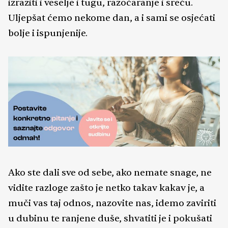
izraziti i veselje i tugu, razočaranje i sreću.
Uljepšat ćemo nekome dan, a i sami se osjećati
bolje i ispunjenije.
Ako ste dali sve od sebe, ako nemate snage, ne
vidite razloge zašto je netko takav kakav je, a
muči vas taj odnos, nazovite nas, idemo zaviriti
u dubinu te ranjene duše, shvatiti je i pokušati