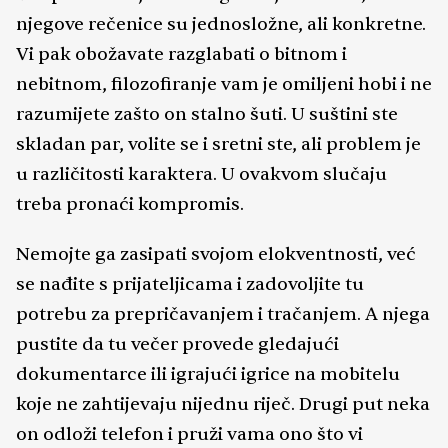
njegove rečenice su jednosložne, ali konkretne.
Vi pak obožavate razglabati o bitnom i
nebitnom, filozofiranje vam je omiljeni hobi i ne
razumijete zašto on stalno šuti. U suštini ste
skladan par, volite se i sretni ste, ali problem je
u različitosti karaktera. U ovakvom slučaju
treba pronaći kompromis.
Nemojte ga zasipati svojom elokventnosti, već
se nađite s prijateljicama i zadovoljite tu
potrebu za prepričavanjem i tračanjem. A njega
pustite da tu večer provede gledajući
dokumentarce ili igrajući igrice na mobitelu
koje ne zahtijevaju nijednu riječ. Drugi put neka
on odloži telefon i pruži vama ono što vi