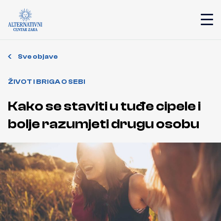
Sve objave
ŽIVOT I BRIGA O SEBI
Kako se staviti u tuđe cipele i
bolje razumjeti drugu osobu