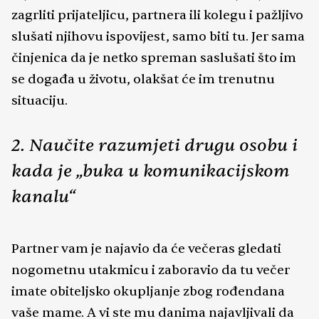
zagrliti prijateljicu, partnera ili kolegu i pažljivo
slušati njihovu ispovijest, samo biti tu. Jer sama
činjenica da je netko spreman saslušati što im
se događa u životu, olakšat će im trenutnu
situaciju.
2. Naučite razumjeti drugu osobu i
kada je „buka u komunikacijskom
kanalu“
Partner vam je najavio da će večeras gledati
nogometnu utakmicu i zaboravio da tu večer
imate obiteljsko okupljanje zbog rođendana
vaše mame. A vi ste mu danima najavljivali da