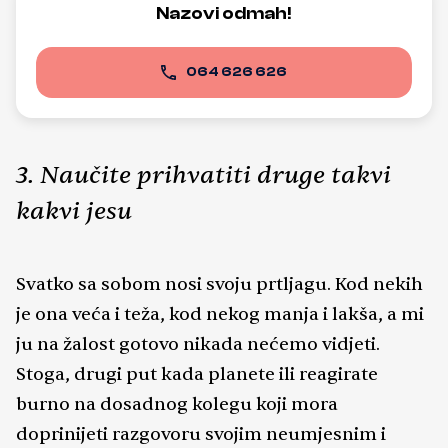
Nazovi odmah!
064 626 626
3. Naučite prihvatiti druge takvi
kakvi jesu
Svatko sa sobom nosi svoju prtljagu. Kod nekih
je ona veća i teža, kod nekog manja i lakša, a mi
ju na žalost gotovo nikada nećemo vidjeti.
Stoga, drugi put kada planete ili reagirate
burno na dosadnog kolegu koji mora
doprinijeti razgovoru svojim neumjesnim i