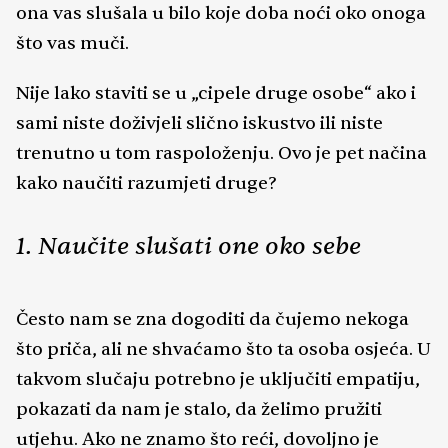
ona vas slušala u bilo koje doba noći oko onoga
što vas muči.
Nije lako staviti se u „cipele druge osobe“ ako i
sami niste doživjeli slično iskustvo ili niste
trenutno u tom raspoloženju. Ovo je pet načina
kako naučiti razumjeti druge?
1. Naučite slušati one oko sebe
Često nam se zna dogoditi da čujemo nekoga
što priča, ali ne shvaćamo što ta osoba osjeća. U
takvom slučaju potrebno je uključiti empatiju,
pokazati da nam je stalo, da želimo pružiti
utjehu. Ako ne znamo što reći, dovoljno je