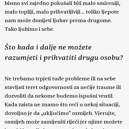
bismo svi zajedno pokušali biti malo smireniji,
malo topliji, malo prihvatljiviji… toliko ljepote
nam može donijeti ljubav prema drugome.
Tako ljubimo i sebe.
Što kada i dalje ne možete
razumjeti i prihvatiti drugu osobu?
Ne trebamo trpjeti tuđe probleme ili na sebe
stavljati teret odgovornosti za nečije traume ili
dozvoliti da nekome budemo ispušni ventil.
Kada zaista ne znamo što reći u nekoj situaciji,
dovoljno je da „uključimo“ osmijeh. Vjerujte,
osmijeh može zamijeniti riječi jer njime možete