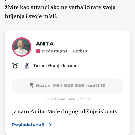
živite kao stranci ako ne verbalizirate svoja
htijenja i svoje misli.
ANITA
Nedostupna
Kod: 19
Tarot i čitanje karata
Nazovi 064 626 626 i upiši 19
Tel: 0,93 €/min, Mob: 1,12 €/min
Ja sam Anita. Moje dugogodišnje iskustvo
u otvaranju tarot karata i rada s viskom
Pogledaj profil
naučilo me da su u životu čuda itekako