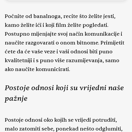
moguća. I onda kada ste izgubili nadu da
dolazi bolje vrijeme, nemojte se predati.
Počnite od banalnoga, recite što želite jesti,
Umjesto toga, dopustite mi da budem
osoba koja će prenijeti sve poruke i savjete
kamo želite ići i koji film želite pogledati.
koje za vas imaju karte.
Postupno mijenjajte svoj način komunikacije i
naučite razgovarati o onom bitnome. Primijetit
ćete da će vaše veze i vaši odnosi biti puno
kvalitetniji i s puno više razumijevanja, samo
ako naučite komunicirati.
Postoje odnosi koji su vrijedni naše
pažnje
Postoje odnosi oko kojih se vrijedi potruditi,
malo zatomiti sebe, ponekad nešto odglumiti,