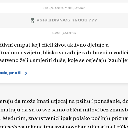
Tel: 0,93 €/min, Mob: 1,12 €/min
Pošalji DIVNA15 na 888 777
SMS: 0,66 €/kom
itivni empat koji cijeli život aktivno djeluje u
itualnom svijetu, blisko surađuje s duhovnim vodi
rastveno želi usmjeriti duše, koje se osjećaju izgublje
vanom život. Ovdje smo došli učiti, rasti,
edaj profil
čavati, širiti svjetlo, podizati vibraciju i pomoći
ima. Stoga mi je veliko zadovoljstvo pokazati vam 
dite stvari jasnije i da krenete naprijed. Nudim Vam
ran kanal između svjetova kao pozitivan prostor za
jeruju da može imati utjecaj na psihu i ponašanje, d
izanje mira i čistoće duše. Nudim vam kartu za vaš
smatraju da su to sve samo obični mitovi bez znans
vno putovanje, osvrćem se na prošle živote i na
. Međutim, znanstvenici ipak polako počinju prizna
ašnjost kako bismo zajedno utjecali na budućnost.
mjesečeva mijena ima svoj poseban utjecaj na fizičko