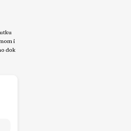
nutku
imom i
amo dok