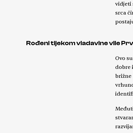
vidjeti
srca č
postaju
Rođeni tijekom vladavine vile P
Ovo su 
dobre i
brižne
vrhunc
identif
Međuti
stvara
razvij