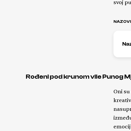
svoj pu
NAZOVI
Na
Rođeni pod krunom vile Punog M
Oni su 
kreati
nasupr
između
emocij