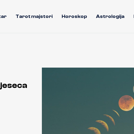
tar
Tarot majstori
Horoskop
Astrologija
Mjeseca