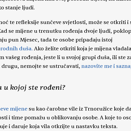
rologijom, numerologijom, usporednim horoskopo
o stanje ljudi.
alnom kartom otkrivam utjecaj i povezanost duša n
avnom ili poslovnom planu te koristim tarot za pot
ć te refleksije sunčeve svjetlosti, može se otkriti i
snoću. Duša ste Vi, energija koja oživljava tijelo, svje
Kad se mijene u trenutku rođenja dvoje ljudi, poklop
ima i koja nije došla ovdje bez plana, već je odredila
aju pun Mjesec, tada te osobe pripadaju istoj
la ga. Aura štiti od entiteta i nepoželjnih
srodnih duša.
Ako želite otkriti koja je mijena vladal
gija što je u normalnim okolnostima dovoljna zaštit
ostoje stanja u kojima je zaštita oslabljena i to je pri
m vašeg rođenja, jeste li u svojoj grupi duša, ili ste z
rodor nepoželjnih entiteta. Dobri ili loši, ne bi smjeli
 drugu, nemojte se ustručavati,
nazovite me i sazna
šoj auri i našem okruženju jer kradu energiju, čine
nim, bezvoljnim, potiču ovisnosti i imaju veliki utj
 u kojoj ste rođeni?
e zdravstvene probleme. Tumačenjem snova,
ivacijskim i duhovnim razgovorima proučavam i
ivam vrstu energije koja se trenutno vrti oko vas te
eve mijene
su kao čarobne vile iz Trnoružice koje d
individualnim pristupom i potrebnim svakodnevnim
sti i time pomažu u oblikovanju osobe. A koje to os
macijama približavam kako biste je upoznali, zahvali
je i daruje koja vila otkrijte u nastavku teksta.
 Usmjerit ću vas kako da prepoznate znakove