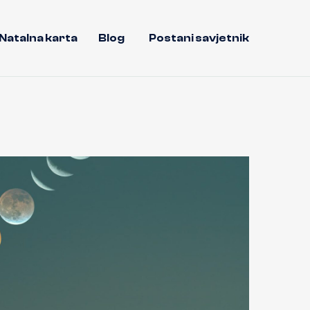
Natalna karta
Blog
Postani savjetnik