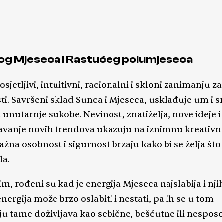
atite svoj put s osjećajem povjerenja i sigurnosti u s
ez obzira gdje se nalazite, imate osjećaj da je sve u 
 će tako i u budućnosti biti. Ne dozvolite da strahovi 
ma se ne suočite postanu vaša ograničenja, da vas s
dog Mjeseca i Rastućeg polumjeseca
 misao da ste mogli, a niste htjeli ili da ste željeli, a n
trologija i numerologija
osjetljivi, intuitivni, racionalni i skloni zanimanju za
bavnih i poslovnih odnosa usporednim horoskopom 
ti. Savršeni sklad Sunca i Mjeseca, usklađuje um i s
lnom kartom, tarot, motivacijski i duhovni razgovor
 unutarnje sukobe. Nevinost, znatiželja, nove ideje i
kodnevnim afirmacijama
avanje novih trendova ukazuju na iznimnu kreativn
žna osobnost i sigurnost brzaju kako bi se želja što 
la.
m, rođeni su kad je energija Mjeseca najslabija i nj
nergija može brzo oslabiti i nestati, pa ih se u tom
aju tame doživljava kao sebične, bešćutne ili nespo