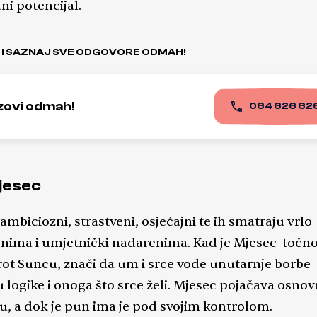
ni potencijal.
 I SAZNAJ SVE ODGOVORE ODMAH!
zovi odmah!
064 626 62
jesec
ambiciozni, strastveni, osjećajni te ih smatraju vrlo
vnima i umjetnički nadarenima. Kad je Mjesec točn
ot Suncu, znači da um i srce vode unutarnje borbe
 logike i onoga što srce želi. Mjesec pojačava osno
u, a dok je pun ima je pod svojim kontrolom.