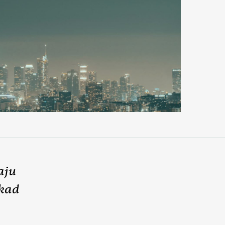
aju
 kad
.