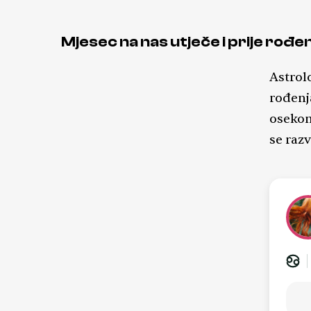
Mjesec na nas utječe i prije rođe
Astrol
rođenj
osekom
se raz