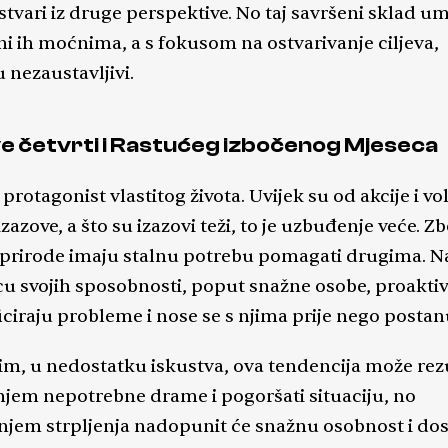
 stvari iz druge perspektive. No taj savršeni sklad um
ini ih moćnima, a s fokusom na ostvarivanje ciljeva,
 nezaustavljivi.
rve četvrti i Rastućeg izbočenog Mjeseca
protagonist vlastitog života. Uvijek su od akcije i vo
zazove, a što su izazovi teži, to je uzbuđenje veće. Z
 prirode imaju stalnu potrebu pomagati drugima. N
u svojih sposobnosti, poput snažne osobe, proakti
iciraju probleme i nose se s njima prije nego postan
m, u nedostatku iskustva, ova tendencija može rezu
njem nepotrebne drame i pogoršati situaciju, no
anjem strpljenja nadopunit će snažnu osobnost i do