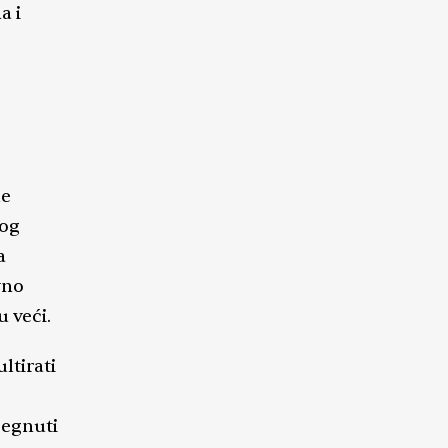
a i
le
bog
a
vno
u veći.
ltirati
segnuti