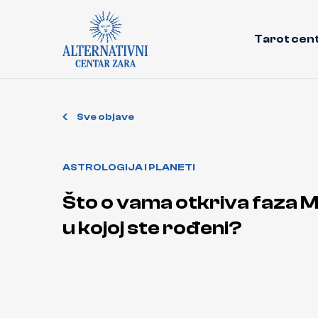
Tarot cen
Sve objave
ASTROLOGIJA I PLANETI
Što o vama otkriva faza 
u kojoj ste rođeni?