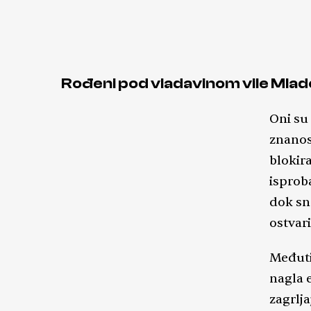
i pr
da b
i da
koji
Rođeni pod vladavinom vile Mla
boli
smjeli. Tehnike koje koristim: as
Oni su 
lju
znanos
nata
blokira
sva
isprob
dok sna
ostvari
Međuti
nagla e
zagrlj