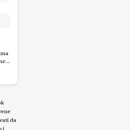
čima
ne,
kako
ok
e
tvene
vati da
 i