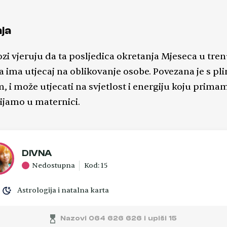
nja
ozi vjeruju da ta posljedica okretanja Mjeseca u tre
a ima utjecaj na oblikovanje osobe. Povezana je s pl
, i može utjecati na svjetlost i energiju koju prim
vijamo u maternici.
DIVNA
Nedostupna
Kod: 15
Astrologija i natalna karta
Nazovi 064 626 626 i upiši 15