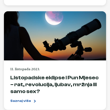
11. listopada 2023.
Listopadske eklipse i Pun Mjesec
– rat, revolucija, ljubav, mržnja ili
samo sex?
Saznaj više