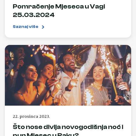
Pomračenje Mjeseca u Vagi
25.03.2024
Saznaj više
22. prosinca 2023.
Što nose divlja novogodišnja noć i
pun Mjesec u Raku?