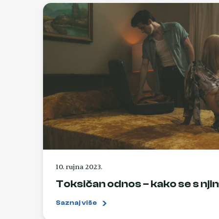
10. rujna 2023.
Toksičan odnos – kako se s nji
Saznaj više