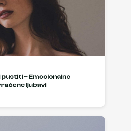
i pustiti – Emocionalne
raćene ljubavi