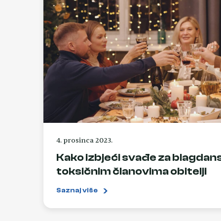
4. prosinca 2023.
Kako izbjeći svađe za blagdan
toksičnim članovima obitelji
Saznaj više