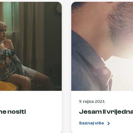
9. rujna 2023.
me nositi
Jesam li vrijedna
Saznaj više