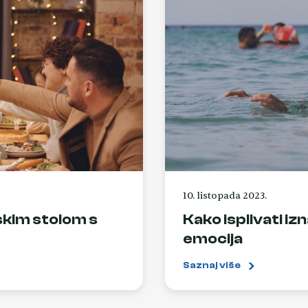
10. listopada 2023.
skim stolom s
Kako isplivati i
emocija
Saznaj više