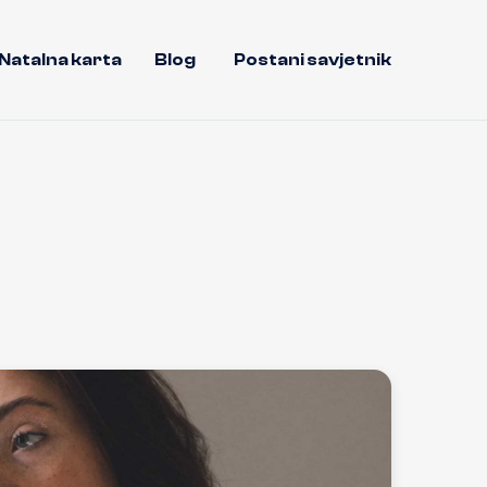
Natalna karta
Blog
Postani savjetnik