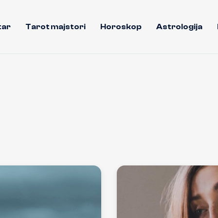
tar
Tarot majstori
Horoskop
Astrologija