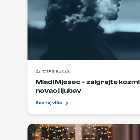
22. travnja 2025.
Mladi Mjesec – zaigrajte kozmič
novac i ljubav
Saznaj više