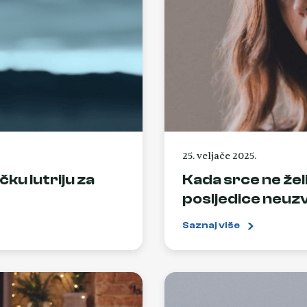
25. veljače 2025.
ku lutriju za
Kada srce ne žel
posljedice neuzv
Saznaj više