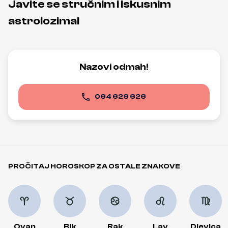
Javite se stručnim i iskusnim
astrolozima!
Nazovi odmah!
064 626 626
PROČITAJ HOROSKOP ZA OSTALE ZNAKOVE
Ovan
Bik
Rak
Lav
Djevica